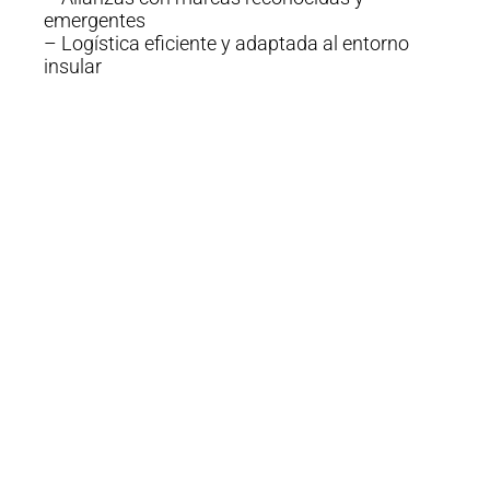
emergentes
– Logística eficiente y adaptada al entorno
insular
Categorías de
productos
En Ecomarket Global Trade
trabajamos en la identificación y